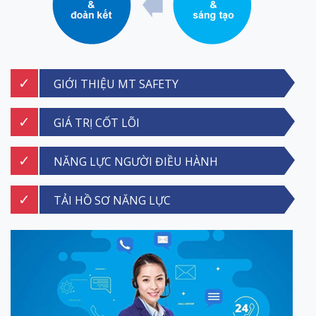
GIỚI THIỆU MT SAFETY
GIÁ TRỊ CỐT LÕI
NĂNG LỰC NGƯỜI ĐIỀU HÀNH
TẢI HỒ SƠ NĂNG LỰC