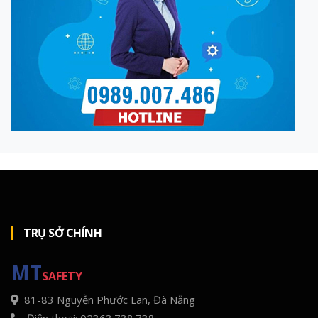
TRỤ SỞ CHÍNH
MT
SAFETY
81-83 Nguyễn Phước Lan, Đà Nẵng
Điện thoại: 02363.738.738