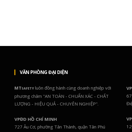
VĂN PHÒNG ĐẠI DIỆN
MT
luôn đồng hành cùng doanh nghiệp với
VP
SAFETY
67
phương châm "AN TOÀN - CHUẨN XÁC - CHẤT
Đi
LƯỢNG - HIỆU QUẢ - CHUYÊN NGHIỆP".
VP
VPĐD HỒ CHÍ MINH
12
727 Âu Cơ, phường Tân Thành, quận Tân Phú