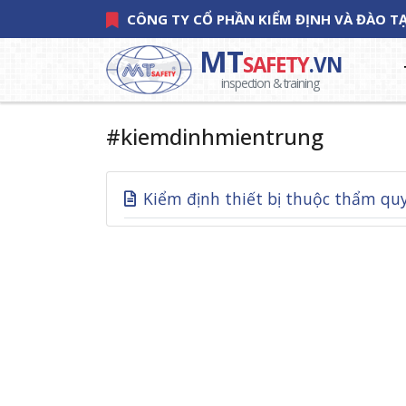
CÔNG TY CỔ PHẦN KIỂM ĐỊNH VÀ ĐÀO 
MT
SAFETY
.VN
inspection & training
#kiemdinhmientrung
Kiểm định thiết bị thuộc thẩm qu