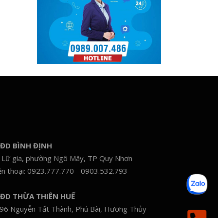
ĐD BÌNH ĐỊNH
 Lữ gia, phường Ngô Mây, TP Quy Nhơn
ện thoại: 0923.777.770 - 0903.532.793
ĐD THỪA THIÊN HUẾ
96 Nguyễn Tất Thành, Phú Bài, Hương Thủy