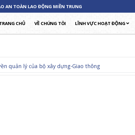
TẠO AN TOÀN LAO ĐỘNG MIỀN TRUNG
TRANG CHỦ
VỀ CHÚNG TÔI
LĨNH VỰC HOẠT ĐỘNG
yền quản lý của bộ xây dựng-Giao thông