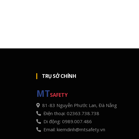
TRỤ SỞ CHÍNH
MT
SAFETY
81-83 Nguyễn Phước Lan, Đà Nẵng
Điện thoại: 02363.738.738
Di động: 0989.007.486
Email: kiemdinh@mtsafety.vn