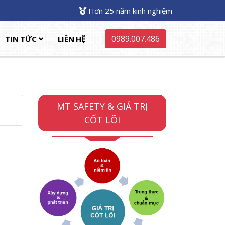
Hơn 25 năm kinh nghiệm
0989.007.486
TIN TỨC
LIÊN HỆ
MT SAFETY & GIÁ TRỊ
CỐT LÕI