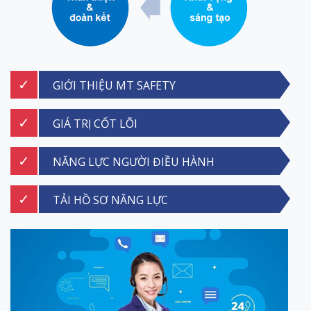
GIỚI THIỆU MT SAFETY
GIÁ TRỊ CỐT LÕI
NĂNG LỰC NGƯỜI ĐIỀU HÀNH
TẢI HỒ SƠ NĂNG LỰC