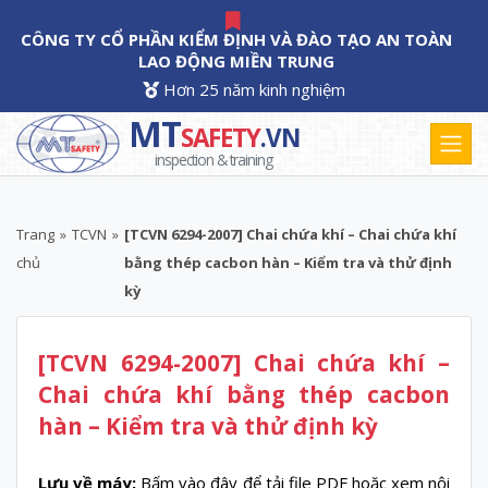
CÔNG TY CỔ PHẦN KIỂM ĐỊNH VÀ ĐÀO TẠO AN TOÀN
LAO ĐỘNG MIỀN TRUNG
Hơn 25 năm kinh nghiệm
MT
SAFETY
.VN
inspection & training
Trang
»
TCVN
»
[TCVN 6294-2007] Chai chứa khí – Chai chứa khí
chủ
bằng thép cacbon hàn – Kiểm tra và thử định
kỳ
[TCVN 6294-2007] Chai chứa khí –
Chai chứa khí bằng thép cacbon
hàn – Kiểm tra và thử định kỳ
Lưu về máy:
Bấm vào đây
để tải file PDF hoặc xem nội